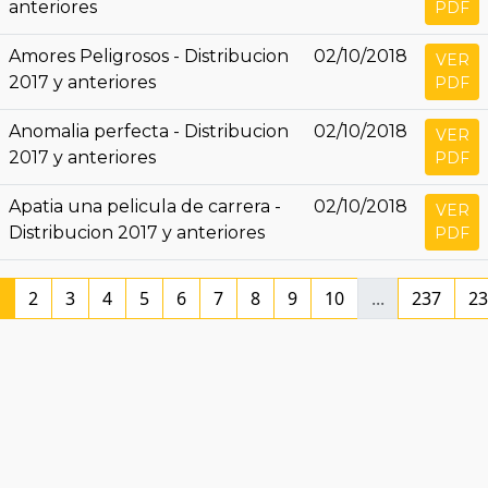
anteriores
PDF
Amores Peligrosos - Distribucion
02/10/2018
VER
2017 y anteriores
PDF
Anomalia perfecta - Distribucion
02/10/2018
VER
2017 y anteriores
PDF
Apatia una pelicula de carrera -
02/10/2018
VER
Distribucion 2017 y anteriores
PDF
1
2
3
4
5
6
7
8
9
10
...
237
23