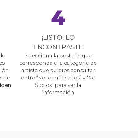
4
¡LISTO! LO
ENCONTRASTE
de
Selecciona la pestaña que
es
corresponda a la categoría de
ción
artista que quieres consultar
ente
entre “No Identificados” y “No
lic en
Socios” para ver la
información